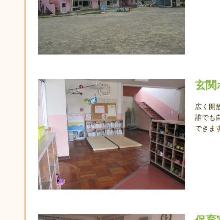
住所・連絡先
玄関
広く開
誰でも
できま