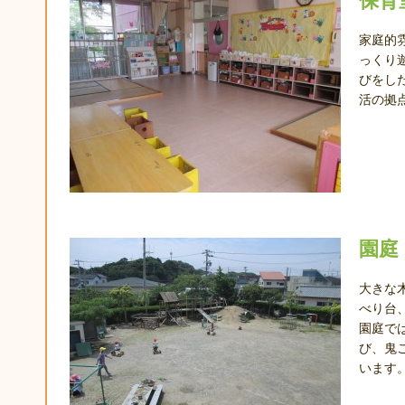
保育
家庭的
っくり
びをし
活の拠
園庭
大きな
べり台
園庭で
び、鬼
います