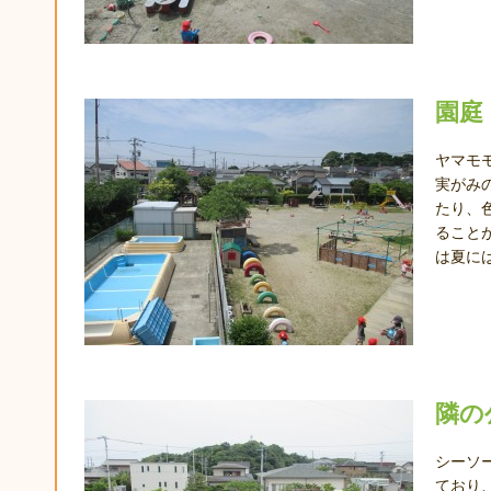
園庭
ヤマモ
実がみ
たり、
ること
は夏に
隣の
シーソ
ており