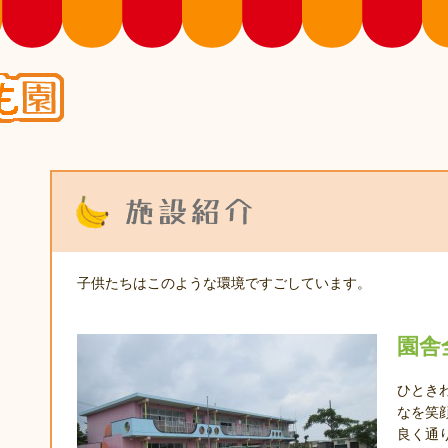
トップページ
園の紹介
子供たちはこのような環境ですごしています。
施設紹介
園舎
園での活動
ひとき
なを笑
利用案内
良く通